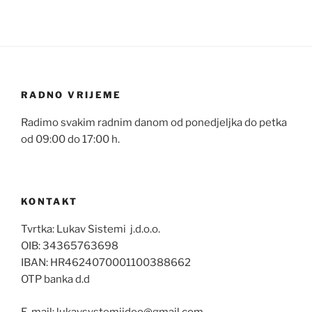
RADNO VRIJEME
Radimo svakim radnim danom od ponedjeljka do petka
od 09:00 do 17:00 h.
KONTAKT
Tvrtka: Lukav Sistemi j.d.o.o.
OIB: 34365763698
IBAN: HR4624070001100388662
OTP banka d.d
E-mail: lukavsystemijdoo@gmail.com