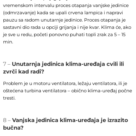
vremenskom intervalu proces otapanja vanjske jedinice
(odmrzavanje) kada se upali crvena lampica i napravi
pauzu sa radom unutarnje jedinice. Proces otapanja je
sastavni dio rada u opciji grijanja i nije kvar. Klima će, ako
je sve u redu, početi ponovno puhati topli zrak za 5 – 15
min.
7 –
Unutarnja jedinica klima-uređaja cvili ili
zvrči kad radi?
Problem je u motoru ventilatora, ležaju ventilatora, ili je
oštećena turbina ventilatora – obično klima-uređaj počne
tresti.
8 –
Vanjska jedinica klima-uređaja je izrazito
bučna?