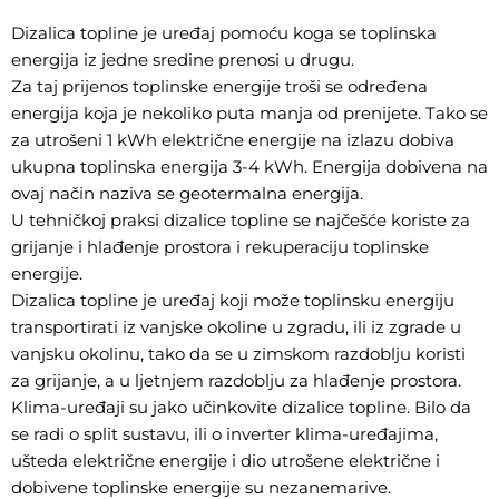
Dizalica topline je uređaj pomoću koga se toplinska
energija iz jedne sredine prenosi u drugu.
Za taj prijenos toplinske energije troši se određena
energija koja je nekoliko puta manja od prenijete. Tako se
za utrošeni 1 kWh električne energije na izlazu dobiva
ukupna toplinska energija 3-4 kWh. Energija dobivena na
ovaj način naziva se geotermalna energija.
U tehničkoj praksi dizalice topline se najčešće koriste za
grijanje i hlađenje prostora i rekuperaciju toplinske
energije.
Dizalica topline je uređaj koji može toplinsku energiju
transportirati iz vanjske okoline u zgradu, ili iz zgrade u
vanjsku okolinu, tako da se u zimskom razdoblju koristi
za grijanje, a u ljetnjem razdoblju za hlađenje prostora.
Klima-uređaji su jako učinkovite dizalice topline. Bilo da
se radi o split sustavu, ili o inverter klima-uređajima,
ušteda električne energije i dio utrošene električne i
dobivene toplinske energije su nezanemarive.