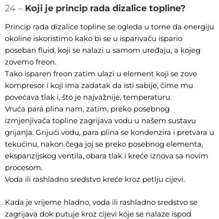
24 –
Koji je princip rada dizalice topline?
Princip rada dizalice topline se ogleda u tome da energiju
okoline iskoristimo kako bi se u isparivaču ispario
poseban fluid, koji se nalazi u samom uređaju, a kojeg
zovemo freon.
Tako isparen freon zatim ulazi u element koji se zove
kompresor i koji ima zadatak da isti sabije, čime mu
povećava tlak i, što je najvažnije, temperaturu.
Vruća para plina nam, zatim, preko posebnog
izmjenjivača topline zagrijava vodu u našem sustavu
grijanja. Grijući vodu, para plina se kondenzira i pretvara u
tekućinu, nakon čega joj se preko posebnog elementa,
ekspanzijskog ventila, obara tlak i kreće iznova sa novim
procesom.
Voda ili rashladno sredstvo kreće kroz petlju cijevi.
Kada je vrijeme hladno, voda ili rashladno sredstvo se
zagrijava dok putuje kroz cijevi koje se nalaze ispod