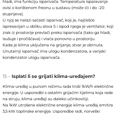
hladi, ima funkciju isparivača. Temperatura isparavanja
ovisi o korištenom freonu u sustavu (može ići i do -20
stupnjeva).
U njoj se nalazi saćasti isparivač, koji je, najčešće
ispresavijan u obliku slova S i ispod njega je ventilator, koji
zrak iz prostorije prevlači preko isparivača (tako ga hladi,
isušuje i pročišćava) i vraća ponovno u prostoriju.
Kada je klima uključena na grijanje, stvar je obrnuta.
Unutarnji isparivač ima ulogu kondenzatora, a vanjski
kondenzator ulogu isparivača.
15 –
Isplati li se grijati klima-uređajem?
Klima-uređaj u punom režimu rada troši 1kW/h električne
energije. U usporedbi s ostalim grijaćim tijelima koja rade
na struju, klima uređaji su daleko učinkovitiji.
Na 1kW utrošene električne energije klima-uređaj emitira
3,5 kW toplinske energije. Usporedbe radi, norveški