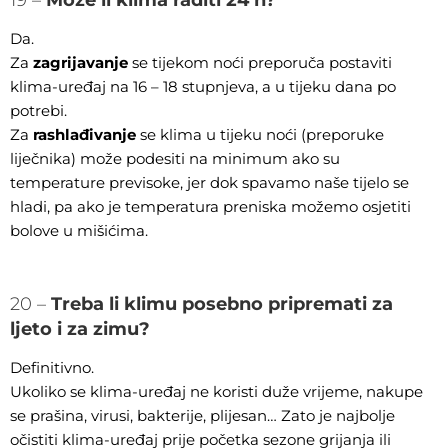
19 –
Može li klima raditi 24 h?
Da.
Za
zagrijavanje
se tijekom noći preporuča postaviti
klima-uređaj na 16 – 18 stupnjeva, a u tijeku dana po
potrebi.
Za
rashlađivanje
se klima u tijeku noći (preporuke
liječnika) može podesiti na minimum ako su
temperature previsoke, jer dok spavamo naše tijelo se
hladi, pa ako je temperatura preniska možemo osjetiti
bolove u mišićima.
20 –
Treba li klimu posebno pripremati za
ljeto i za zimu?
Definitivno.
Ukoliko se klima-uređaj ne koristi duže vrijeme, nakupe
se prašina, virusi, bakterije, plijesan… Zato je najbolje
očistiti klima-uređaj prije početka sezone grijanja ili