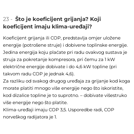
23 -
Što je koeficijent grijanja? Koji
koeficijent imaju klima-uređaji?
Koeficijent grijanja ili COP, predstavlja omjer uložene
energije (potrošene struje) i dobivene toplinske energije.
Jedina energija koju plaćate pri radu ovakvog sustava je
struja za pokretanje kompresora, pri čemu za 1 kW
električne energije dobivate i do 4,6 kW topline (pri
takvom radu COP je jednak 4,6).
Za razliku od svakog drugog uređaja za grijanje kod koga
morate platiti mnogo više energije nego što iskoristite,
kod dizalice topline je to suprotno. – dobivate višestruko
više energije nego što platite.
Klima-uređaji imaju COP 3,5. Usporedbe radi, COP
norveškog radijatora je 1.