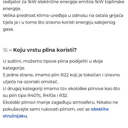
radijator za 1kW električne energije emitira 1kW toplinske
energije.
Velika prednost klima-uređaja u odnosu na ostala grijaća
tijela je i u tome što izravno koristi energiju sabijenog
gasa.
16
– Koju vrstu plina koristi?
U suštini, možemo tipove plina podijeliti u dvije
kategorije.
S jedne strane, imamo plin R22 koji je toksičan i izravno
utječe na ozonski omotač.
U drugoj kategoriji imamo tzv. ekološke plinove kao što
su plin tipa R407c, R410a i R32.
Ekološki plinovi manje zagađuju atmosferu. Nikako ne
pokušavajte sami rukovati plinom, već se
obratite
stručnjaku
.