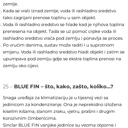
zemlje.
Kada se vrati iznad zemlje, voda ili rashladno sredstvo
tako zagrijani prenose toplinu u sam objekt.
Voda ili rashladno sredstvo se hlade kad je njihova toplina
prenesena na objekt. Tada se uz pomoć crpke voda ili
rashladno sredstvo vraća pod zemlju i ponavlja se proces.
Po vrućim danima, sustav može raditi i u suprotnom
smijeru. Voda ili rashladno sredstvo hladi objekt i zatim se
upumpava pod zemlju gdje se ekstra toplina prenosi na
zemlju oko cijevi.
25 –
BLUE FIN – što, kako, zašto, koliko…?
Snaga uređaja za klimatizaciju je u tijesnoj vezi sa
jedinicom za kondenziranje. Ona je neprekidno izložena
kiselim kišama, slanom zraku, vjetru, prašini i drugim
korozivnim čimbenicima.
Sinclar BLUE FIN vanjske jedinice su veoma otporne i