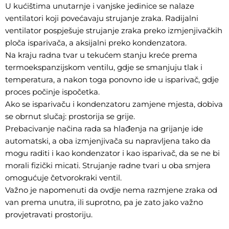
U kućištima unutarnje i vanjske jedinice se nalaze
ventilatori koji povećavaju strujanje zraka. Radijalni
ventilator pospješuje strujanje zraka preko izmjenjivačkih
ploča isparivača, a aksijalni preko kondenzatora.
Na kraju radna tvar u tekućem stanju kreće prema
termoekspanzijskom ventilu, gdje se smanjuju tlak i
temperatura, a nakon toga ponovno ide u isparivač, gdje
proces počinje ispočetka.
Ako se isparivaču i kondenzatoru zamjene mjesta, dobiva
se obrnut slučaj: prostorija se grije.
Prebacivanje načina rada sa hlađenja na grijanje ide
automatski, a oba izmjenjivača su napravljena tako da
mogu raditi i kao kondenzator i kao isparivač, da se ne bi
morali fizički micati. Strujanje radne tvari u oba smjera
omogućuje četvorokraki ventil.
Važno je napomenuti da ovdje nema razmjene zraka od
van prema unutra, ili suprotno, pa je zato jako važno
provjetravati prostoriju.