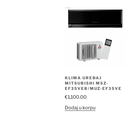
popularit
KLIMA UREĐAJ
MITSUBISHI MSZ-
EF35VEB/MUZ-EF35VE
€
1,100.00
Dodaj u korpu