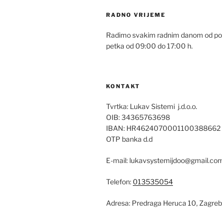
RADNO VRIJEME
Radimo svakim radnim danom od pon
petka od 09:00 do 17:00 h.
KONTAKT
Tvrtka: Lukav Sistemi j.d.o.o.
OIB: 34365763698
IBAN: HR4624070001100388662
OTP banka d.d
E-mail: lukavsystemijdoo@gmail.co
Telefon:
013535054
Adresa: Predraga Heruca 10, Zagreb