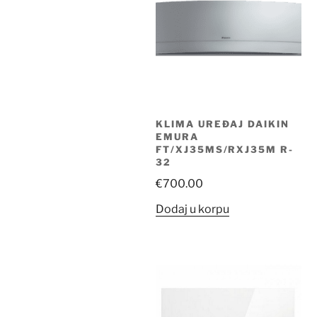
KLIMA UREĐAJ DAIKIN
EMURA
FT/XJ35MS/RXJ35M R-
32
€
700.00
Dodaj u korpu