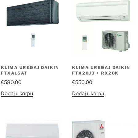
KLIMA UREĐAJ DAIKIN
KLIMA UREĐAJ DAIKIN
FTXA15AT
FTX20J3 + RX20K
€
580.00
€
550.00
Dodaj u korpu
Dodaj u korpu