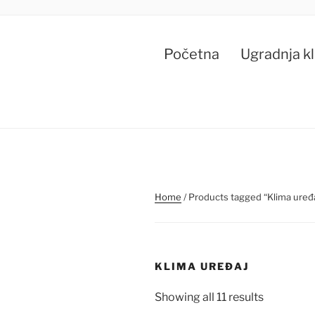
Skip
to
content
Početna
Ugradnja k
Home
/ Products tagged “Klima uređ
KLIMA UREĐAJ
Sorted
Showing all 11 results
by