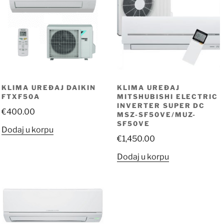
KLIMA UREĐAJ DAIKIN
KLIMA UREĐAJ
FTXF50A
MITSHUBISHI ELECTRIC
INVERTER SUPER DC
€
400.00
MSZ-SF50VE/MUZ-
SF50VE
Dodaj u korpu
€
1,450.00
Dodaj u korpu