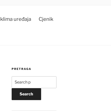
klima uređaja
Cjenik
PRETRAGA
Search
for:
Search