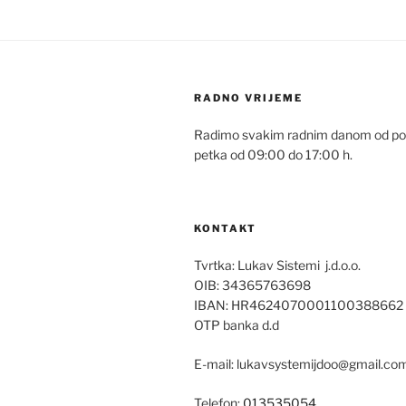
RADNO VRIJEME
Radimo svakim radnim danom od pon
petka od 09:00 do 17:00 h.
KONTAKT
Tvrtka: Lukav Sistemi j.d.o.o.
OIB: 34365763698
IBAN: HR4624070001100388662
OTP banka d.d
E-mail: lukavsystemijdoo@gmail.co
Telefon:
013535054