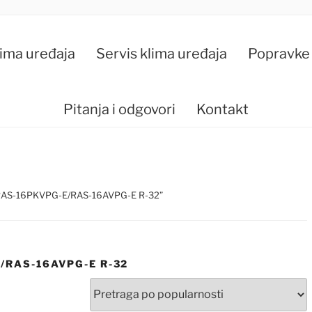
KLIMA SERVIS HR
lima uređaja
Servis klima uređaja
Popravke 
Servis klima uređaja
Pitanja i odgovori
Kontakt
 RAS-16PKVPG-E/RAS-16AVPG-E R-32”
/RAS-16AVPG-E R-32